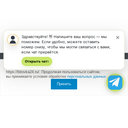
×
Здравствуйте! 👋 Напишите ваш вопрос — мы
поможем. Если удобно, можете оставить
номер снизу, чтобы мы могли связаться с вами,
если чат прервётся.
Открыть чат
Подписывайтесь на новости и акции:
›
Мы
используем cookies
для быстрой и удобной работы сайта
https://bitovka24.ru/. Продолжая пользоваться сайтом,
вы принимаете условия обработки
персональных данных
.
Принять
Компания
О компании
Партнеры