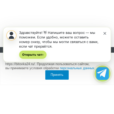
×
Здравствуйте! 👋 Напишите ваш вопрос — мы
поможем. Если удобно, можете оставить
номер снизу, чтобы мы могли связаться с вами,
если чат прервётся.
Открыть чат
Подписывайтесь на новости и акции:
›
Мы
используем cookies
для быстрой и удобной работы сайта
https://bitovka24.ru/. Продолжая пользоваться сайтом,
вы принимаете условия обработки
персональных данных
.
Принять
Компания
О компании
Партнеры