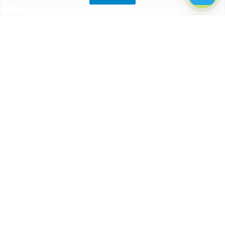
Компания
О компании
Партнеры
Отзывы
Каталог
Бытовки
Блок-контейнеры
Вагончики
Дачные домики
Модульные здания
Посты охраны, КПП
Торговые павильоны, киоски
Наши контакты