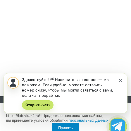
×
Здравствуйте! 👋 Напишите ваш вопрос — мы
поможем. Если удобно, можете оставить
номер снизу, чтобы мы могли связаться с вами,
если чат прервётся.
Открыть чат
Подписывайтесь на новости и акции:
›
Мы
используем cookies
для быстрой и удобной работы сайта
https://bitovka24.ru/. Продолжая пользоваться сайтом,
вы принимаете условия обработки
персональных данных
.
Принять