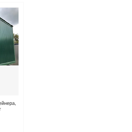
ейнера,
т